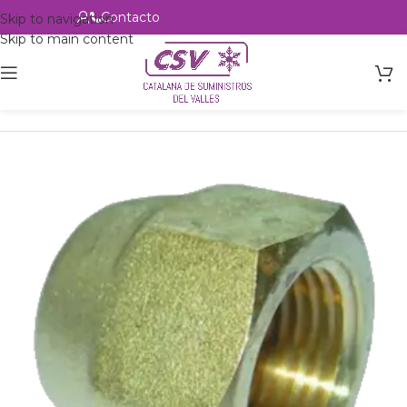
Contacto
Alta profesional
Skip to navigation
Skip to main content
Inicio
Productos
Accesorios
Racorería
Tuercas SAE