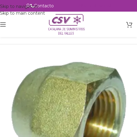
Contacto
Alta profesional
Skip to navigation
Skip to main content
Inicio
Productos
Accesorios
Racorería
Tuercas SAE