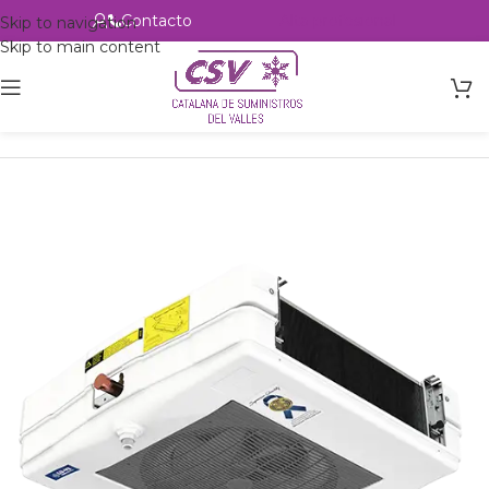
Contacto
Alta profesional
Skip to navigation
Skip to main content
Inicio
Productos
Intercambio
Evaporadores Aire Forzado