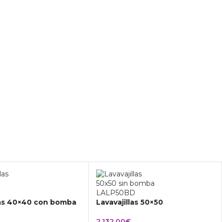
las 40×40 con bomba
Lavavajillas 50×50
2.132,00
€