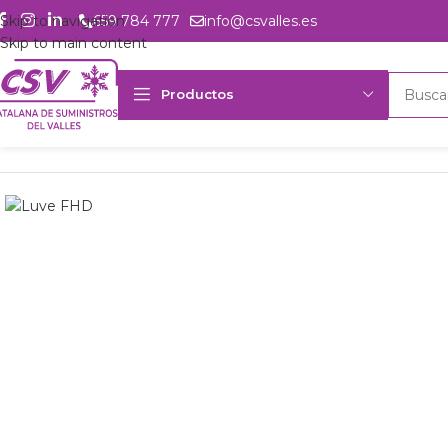
Skip to navigation
659 784 777
info@csvalles.es
Skip to main content
Productos
Inicio
Productos
Intercambio
Evaporadores Aire Forzado
Evapo