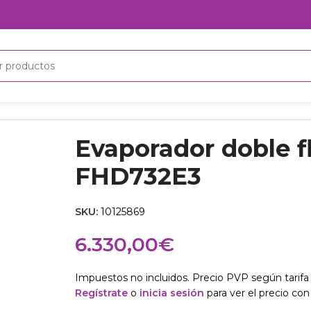
rador doble flujo Luve FHD732E3
Evaporador doble f
FHD732E3
SKU:
10125869
6.330,00
€
Impuestos no incluidos. Precio PVP según tarifa 
Regístrate
o
inicia sesión
para ver el precio con