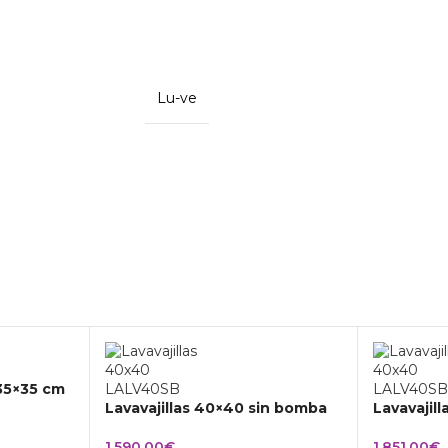
Lu-ve
 35×35 cm
Lavavajillas 40×40 sin bomba
Lavavajil
1.590,00
€
1.851,00
€