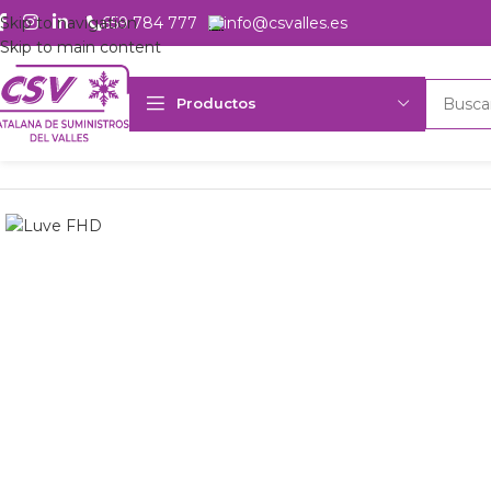
Skip to navigation
659 784 777
info@csvalles.es
Skip to main content
Productos
Inicio
Productos
Intercambio
Evaporadores Aire Forzado
Evapo