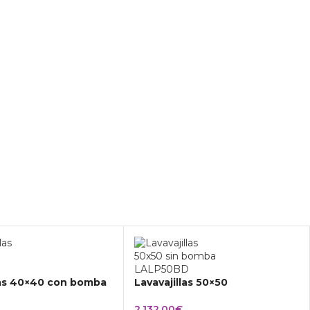
las 40×40 con bomba
Lavavajillas 50×50
2.132,00
€