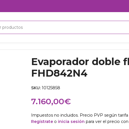
rador doble flujo Luve FHD842N4
Evaporador doble f
FHD842N4
SKU:
10125858
7.160,00
€
Impuestos no incluidos. Precio PVP según tarifa 
Regístrate
o
inicia sesión
para ver el precio con