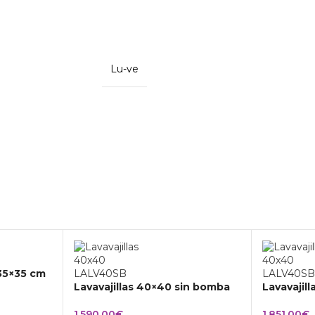
Lu-ve
 35×35 cm
Lavavajillas 40×40 sin bomba
Lavavajil
1.590,00
€
1.851,00
€