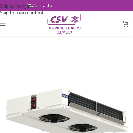
Contacto
Alta profesional
Skip to navigation
Skip to main content
Inicio
Productos
Intercambio
Evaporadores Aire Forzado