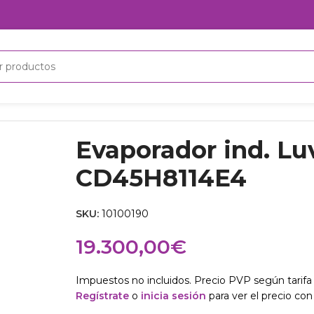
rador ind. Luve CD45H8114E4
Evaporador ind. Lu
CD45H8114E4
SKU:
10100190
19.300,00
€
Impuestos no incluidos. Precio PVP según tarifa 
Regístrate
o
inicia sesión
para ver el precio con