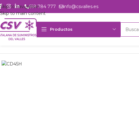
Skip to navigation
659 784 777
info@csvalles.es
Skip to main content
Productos
Inicio
Productos
Intercambio
Evaporadores Aire Forzado
Evapo