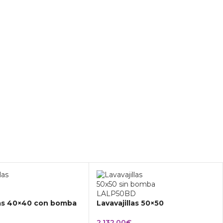
las 40×40 con bomba
Lavavajillas 50×50
2.132,00
€