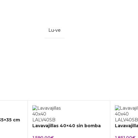
Lu-ve
 35×35 cm
Lavavajillas 40×40 sin bomba
Lavavajil
1.590,00
€
1.851,00
€