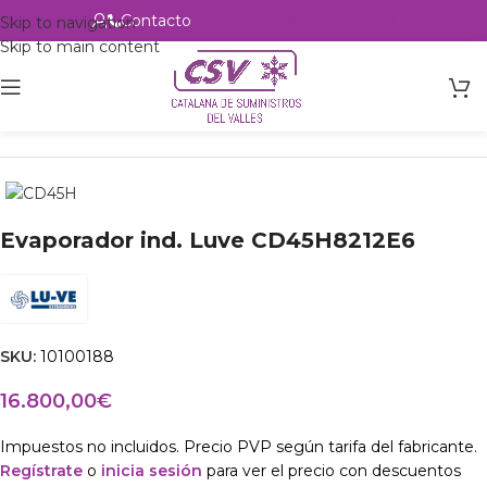
Contacto
Alta profesional
Skip to navigation
Skip to main content
Inicio
Productos
Intercambio
Evaporadores Aire Forzado
Evaporador ind. Luve CD45H8212E6
SKU:
10100188
16.800,00
€
Impuestos no incluidos. Precio PVP según tarifa del fabricante.
Regístrate
o
inicia sesión
para ver el precio con descuentos