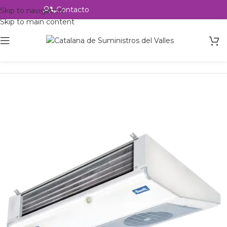
Contacto
Alta profesional
Skip to navigation
Skip to main content
Inicio
Productos
Intercambio
Evaporadores Aire Forzado