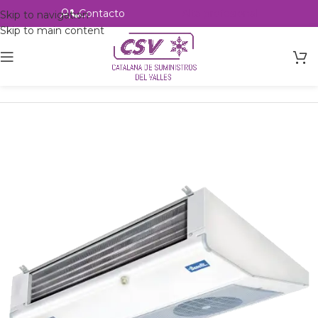
Contacto
Alta profesional
Skip to navigation
Skip to main content
Inicio
Productos
Intercambio
Evaporadores Aire Forzado