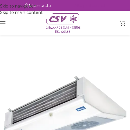
Contacto
Alta profesional
Skip to navigation
Skip to main content
Inicio
Productos
Intercambio
Evaporadores Aire Forzado