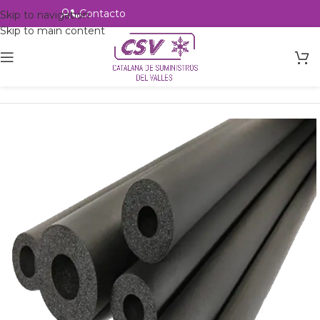
Contacto
Alta profesional
Skip to navigation
Skip to main content
Inicio
Productos
Accesorios
Aislante