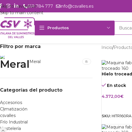
Skip to navigation
659 784 777
info@csvalles.es
Skip to main content
Productos
Filtro por marca
Inicio
Product
Meral
8
Hielo trocea
En stock
Categorías del producto
4.372,00
€
Accesorios
AÑADIR AL 
Climatización
csvalles
SKU:
HITR160RA
Frío Industrial
Hostelería