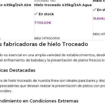
Hielo 
do 435kg/24h Aire
Hielo troceado 435kg/24h Agua
En s
En stock
15.648
7.705,00
€
AÑAD
CARRITO
AÑADIR AL CARRITO
SKU:
HI
A
SKU:
HITR500RW
 fabricadoras de hielo Troceado
ado es esencial en una amplia variedad de establecimientos, desd
 el enfriamiento de bebidas y la presentación de platos frescos lo
ticas Destacadas
s de hielo troceado de nuestra línea son ideales para bares y dis
 pescaderías que desean realzar la presentación de platos con pro
ciales.
ndimiento en Condiciones Extremas