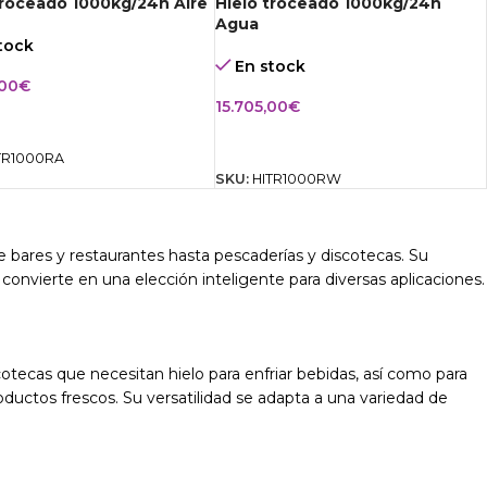
troceado 1000kg/24h Aire
Hielo troceado 1000kg/24h
Agua
tock
En stock
,00
€
15.705,00
€
IR AL CARRITO
AÑADIR AL CARRITO
TR1000RA
SKU:
HITR1000RW
e bares y restaurantes hasta pescaderías y discotecas. Su
 convierte en una elección inteligente para diversas aplicaciones.
cotecas que necesitan hielo para enfriar bebidas, así como para
ductos frescos. Su versatilidad se adapta a una variedad de