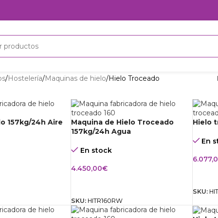
os
Hostelería
Maquinas de hielo
Hielo Troceado
do 157kg/24h Aire
Maquina de Hielo Troceado
Hielo 
157kg/24h Agua
En s
En stock
6.077,
4.450,00
€
CARRITO
AÑAD
AÑADIR AL CARRITO
SKU:
HI
SKU:
HITR160RW