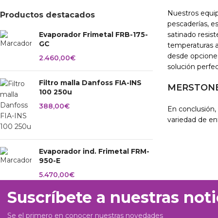
Nuestros equipo
Productos destacados
pescaderías, e
Evaporador Frimetal FRB-175-
satinado resis
GC
temperaturas a
desde opcione
2.460,00
€
solución perfec
Filtro malla Danfoss FIA-INS
MERSTONE l
100 250u
388,00
€
En conclusión,
variedad de en
Evaporador ind. Frimetal FRM-
950-E
5.470,00
€
Suscríbete a nuestras noti
Se el primero en conocer nuestras novedades