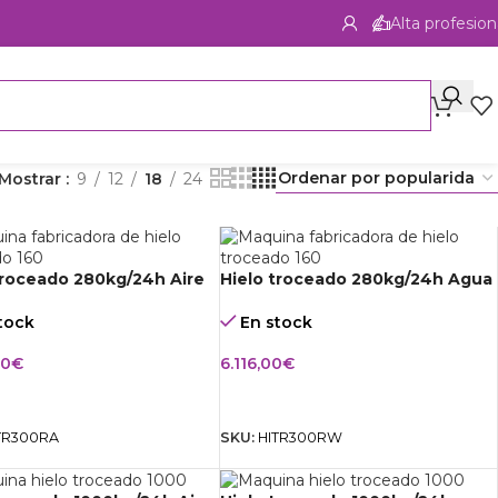
Alta profesion
Mostrar
9
12
18
24
troceado 280kg/24h Aire
Hielo troceado 280kg/24h Agua
tock
En stock
00
€
6.116,00
€
IR AL CARRITO
AÑADIR AL CARRITO
TR300RA
SKU:
HITR300RW