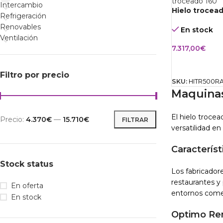
Intercambio
Hielo trocea
Refrigeración
Renovables
En stock
Ventilación
7.317,00
€
AÑADIR AL 
Filtro por precio
SKU:
HITR500R
Maquinas
El hielo troce
Precio:
4.370€
—
15.710€
FILTRAR
versatilidad en
Caracterís
Stock status
Los fabricadore
restaurantes y
En oferta
entornos comer
En stock
Optimo Re