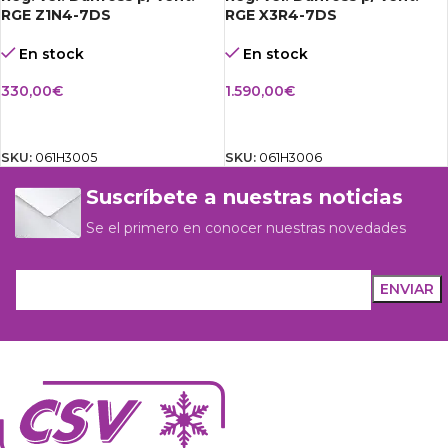
RGE Z1N4-7DS
RGE X3R4-7DS
En stock
En stock
330,00
€
1.590,00
€
AÑADIR AL CARRITO
AÑADIR AL CARRITO
SKU:
061H3005
SKU:
061H3006
Suscríbete a nuestras noticias
Se el primero en conocer nuestras novedades