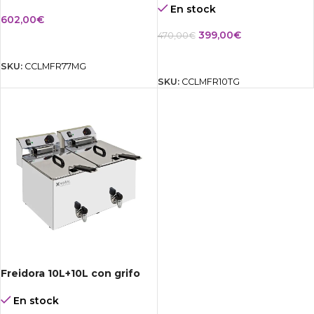
En stock
602,00
€
399,00
€
470,00
€
AÑADIR AL CARRITO
AÑADIR AL CARRITO
SKU:
CCLMFR77MG
SKU:
CCLMFR10TG
Freidora 10L+10L con grifo
En stock