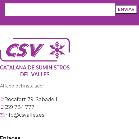
Al lado del instalador
Rocafort 79, Sabadell
659 784 777
info@csvalles.es
Enlaces