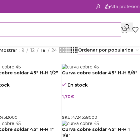
Alta profesion
Mostrar
9
12
18
24
cobre soldar 45º H-H 1/2″
Curva cobre soldar 45º H-H 5/8″
tock
En stock
1,70
€
IR AL CARRITO
AÑADIR AL CARRITO
24512000
SKU:
4724558000
cobre soldar 45º H-H 1″
Curva cobre soldar 45º H-H 1
1/8″