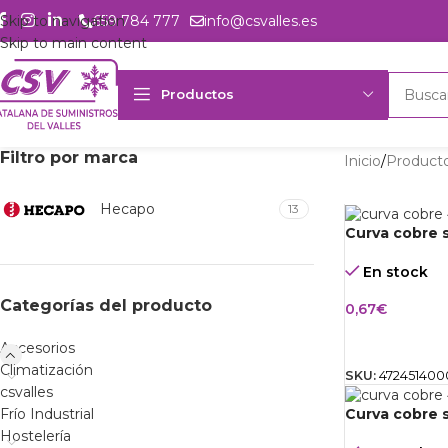
Skip to navigation
659 784 777
info@csvalles.es
Skip to main content
Productos
Filtro por marca
Inicio
Product
Hecapo
13
Curva cobre s
En stock
Categorías del producto
0,67
€
AÑADIR AL 
Accesorios
Climatización
SKU:
472451400
csvalles
Curva cobre s
Frío Industrial
Hostelería