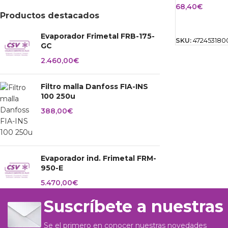
68,40
€
Productos destacados
AÑADIR AL 
Evaporador Frimetal FRB-175-
SKU:
472453180
GC
2.460,00
€
Filtro malla Danfoss FIA-INS
100 250u
388,00
€
Evaporador ind. Frimetal FRM-
950-E
5.470,00
€
Suscríbete a nuestras
Se el primero en conocer nuestras novedades