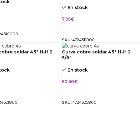
tock
En stock
7,95
€
IR AL CARRITO
AÑADIR AL CARRITO
24510000
SKU:
4724511800
cobre soldar 45º H-H 2
Curva cobre soldar 45º H-H 2
5/8″
tock
En stock
50,50
€
IR AL CARRITO
AÑADIR AL CARRITO
24521800
SKU:
4724525800