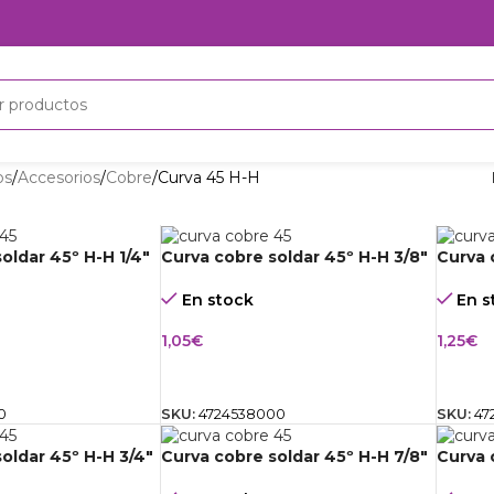
os
Accesorios
Cobre
Curva 45 H-H
oldar 45º H-H 1/4″
Curva cobre soldar 45º H-H 3/8″
Curva 
En stock
En s
1,05
€
1,25
€
CARRITO
AÑADIR AL CARRITO
AÑAD
0
SKU:
4724538000
SKU:
47
oldar 45º H-H 3/4″
Curva cobre soldar 45º H-H 7/8″
Curva 