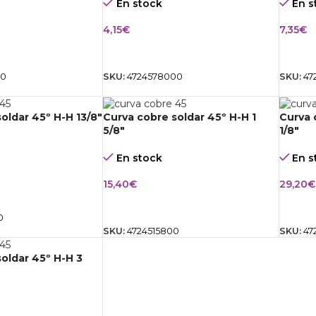
En stock
En s
4,15
€
7,35
€
CARRITO
AÑADIR AL CARRITO
AÑAD
00
SKU:
4724578000
SKU:
47
oldar 45º H-H 13/8″
Curva cobre soldar 45º H-H 1
Curva 
5/8″
1/8″
En stock
En s
15,40
€
29,20
€
CARRITO
AÑADIR AL CARRITO
AÑAD
0
SKU:
4724515800
SKU:
47
oldar 45º H-H 3