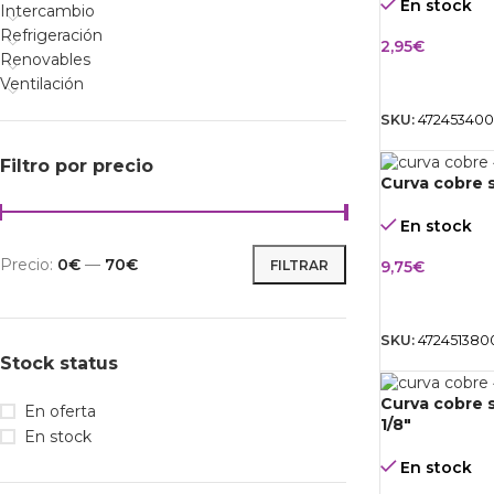
En stock
Intercambio
Refrigeración
2,95
€
Renovables
AÑADIR AL 
Ventilación
SKU:
47245340
Filtro por precio
Curva cobre s
En stock
Precio:
0€
—
70€
FILTRAR
9,75
€
AÑADIR AL 
SKU:
472451380
Stock status
Curva cobre s
En oferta
1/8″
En stock
En stock