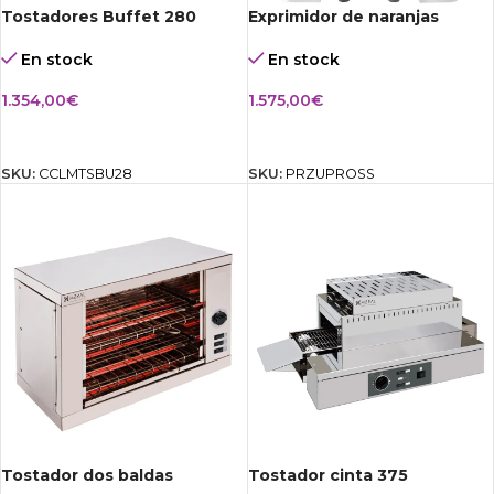
Tostadores Buffet 280
Exprimidor de naranjas
En stock
En stock
1.354,00
€
1.575,00
€
AÑADIR AL CARRITO
AÑADIR AL CARRITO
SKU:
CCLMTSBU28
SKU:
PRZUPROSS
Tostador dos baldas
Tostador cinta 375