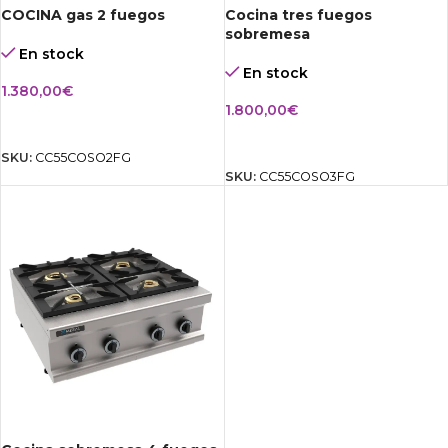
COCINA gas 2 fuegos
Cocina tres fuegos
sobremesa
En stock
En stock
1.380,00
€
1.800,00
€
AÑADIR AL CARRITO
AÑADIR AL CARRITO
SKU:
CC55COSO2FG
SKU:
CC55COSO3FG