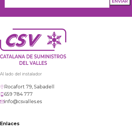
Al lado del instalador
Rocafort 79, Sabadell
659 784 777
info@csvalles.es
Enlaces