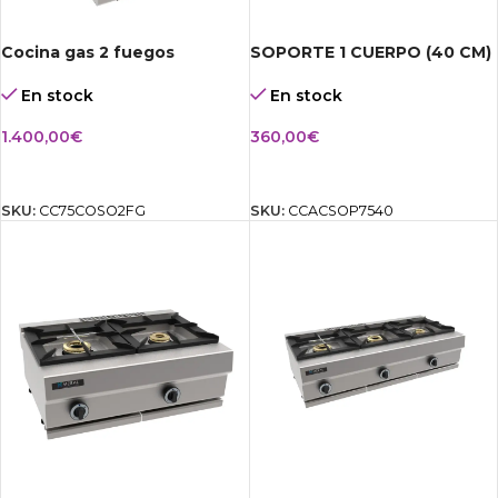
Cocina gas 2 fuegos
SOPORTE 1 CUERPO (40 CM)
En stock
En stock
1.400,00
€
360,00
€
AÑADIR AL CARRITO
AÑADIR AL CARRITO
SKU:
CC75COSO2FG
SKU:
CCACSOP7540