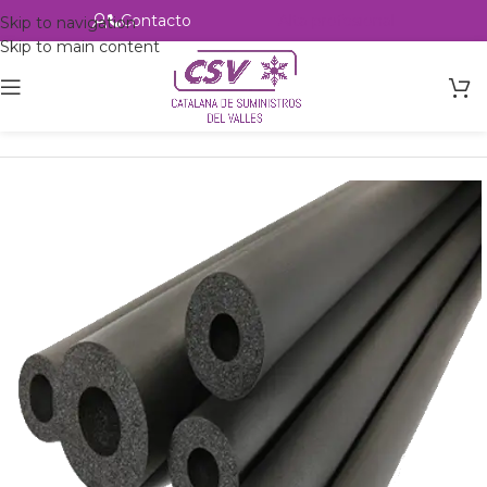
Contacto
Alta profesional
Skip to navigation
Skip to main content
Inicio
Productos
Accesorios
Aislante