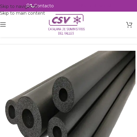
Contacto
Alta profesional
Skip to navigation
Skip to main content
Inicio
Productos
Accesorios
Aislante