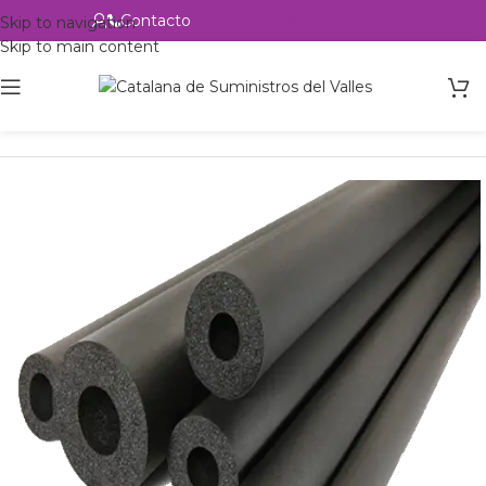
Contacto
Alta profesional
Skip to navigation
Skip to main content
Inicio
Productos
Accesorios
Aislante