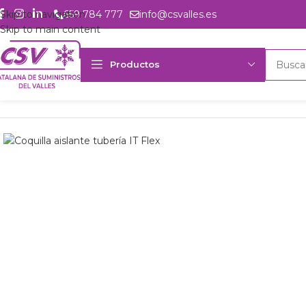
Skip to navigation
659 784 777
info@csvalles.es
Skip to main content
Productos
Inicio
Productos
Accesorios
Aislante
25x20mm Coquilla aislante