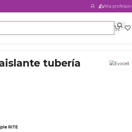
Alta profesion
islante tubería
ple RITE