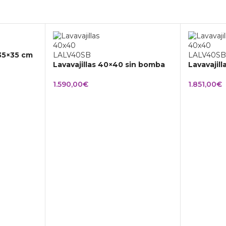
 35×35 cm
Lavavajillas 40×40 sin bomba
Lavavajil
1.590,00
€
1.851,00
€