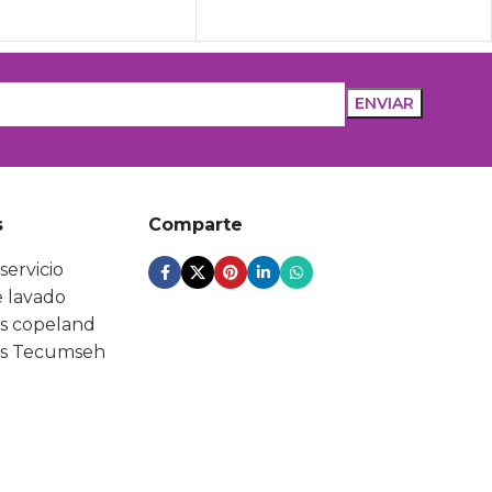
s
Comparte
servicio
 lavado
s copeland
s Tecumseh