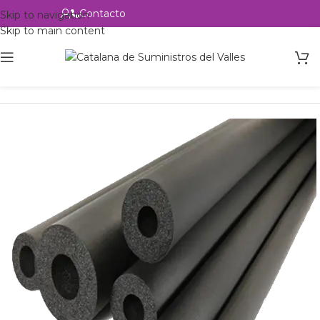
Contacto
Alta profesional
Skip to navigation
Skip to main content
Inicio
Productos
Accesorios
Aislante