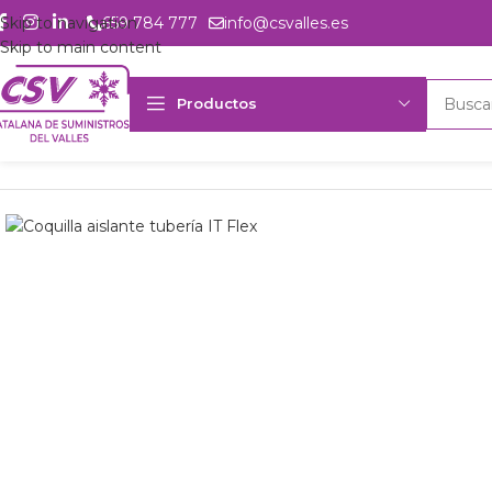
Skip to navigation
659 784 777
info@csvalles.es
Skip to main content
Productos
Inicio
Productos
Accesorios
Aislante
32x76mm Coquilla aislante