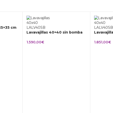
 35×35 cm
Lavavajillas 40×40 sin bomba
Lavavajil
1.590,00
€
1.851,00
€