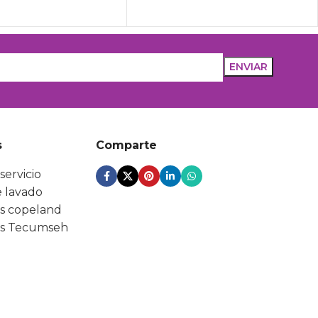
s
Comparte
servicio
 lavado
s copeland
s Tecumseh