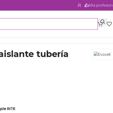
Alta profesion
islante tubería
ple RITE