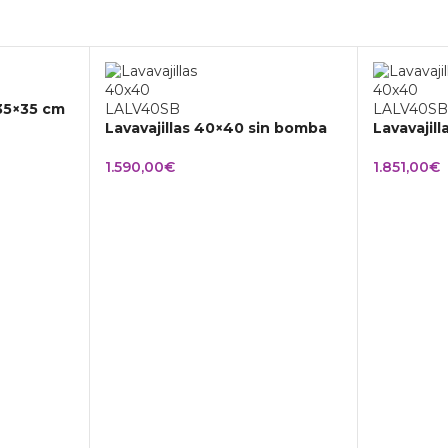
 35×35 cm
Lavavajillas 40×40 sin bomba
Lavavajil
1.590,00
€
1.851,00
€