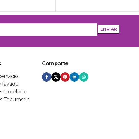
s
Comparte
servicio
 lavado
s copeland
s Tecumseh