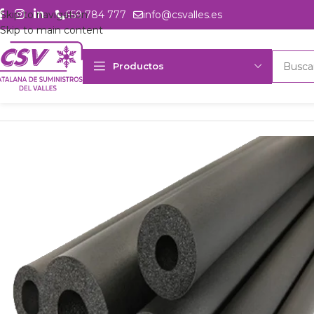
Skip to navigation
659 784 777
info@csvalles.es
Skip to main content
Productos
Inicio
Productos
Accesorios
Aislante
40x64mm Coquilla aislante