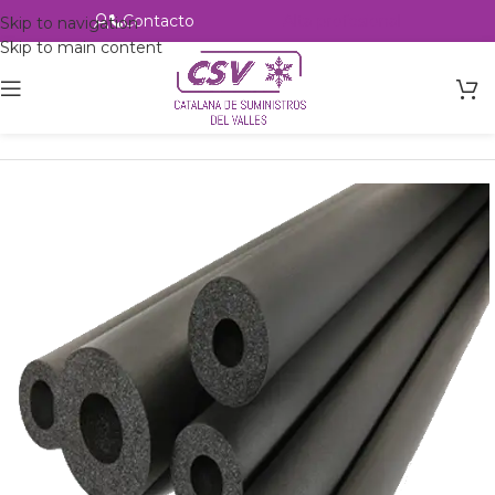
Contacto
Alta profesional
Skip to navigation
Skip to main content
Inicio
Productos
Accesorios
Aislante