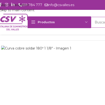
Skip to navigation
659 784 777
info@csvalles.es
Skip to main content
Productos
Inicio
Productos
Accesorios
Cobre
Curva 180
Curva cobre soldar