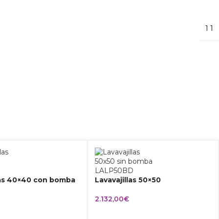
1 1
las 40×40 con bomba
Lavavajillas 50×50
2.132,00
€