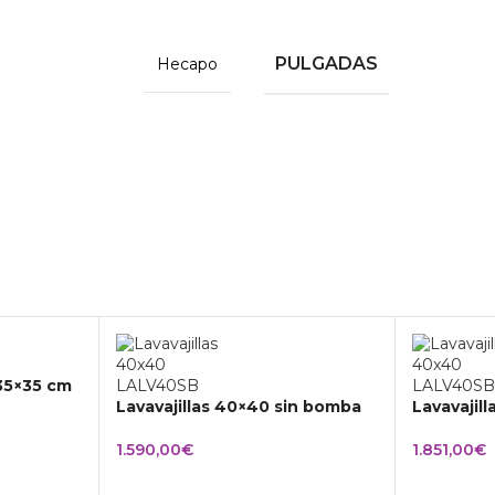
PULGADAS
Hecapo
 35×35 cm
Lavavajillas 40×40 sin bomba
Lavavajil
1.590,00
€
1.851,00
€