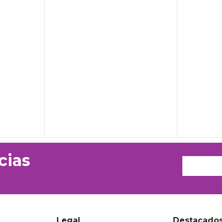
cias
Legal
Destacado