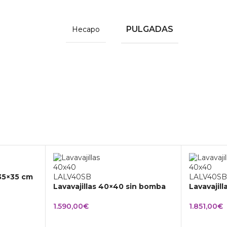
PULGADAS
Hecapo
 35×35 cm
Lavavajillas 40×40 sin bomba
Lavavajil
1.590,00
€
1.851,00
€