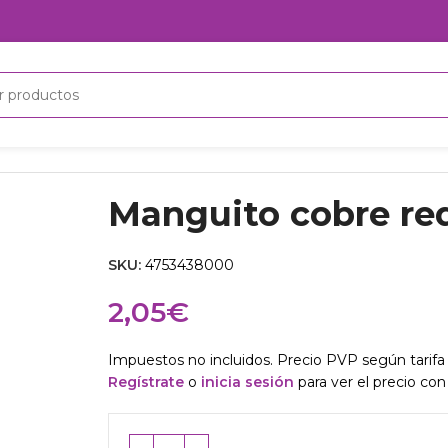
nguito cobre red. H-H 3/4″x3/8″
Manguito cobre red
SKU:
4753438000
2,05
€
Impuestos no incluidos. Precio PVP según tarifa 
Regístrate
o
inicia sesión
para ver el precio con