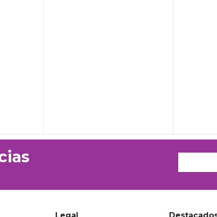
cias
Legal
Destacado