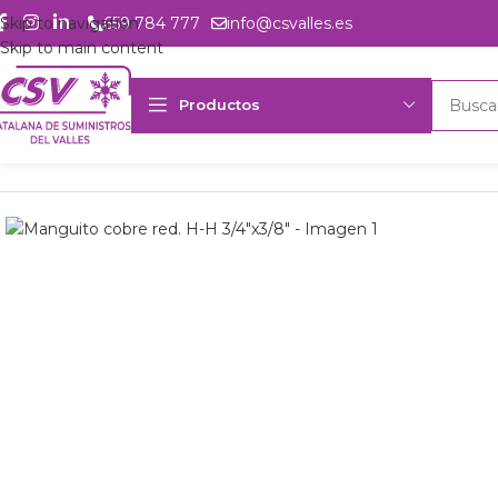
Skip to navigation
659 784 777
info@csvalles.es
Skip to main content
Productos
Inicio
Productos
Accesorios
Cobre
Manguitos reducción H-H
Ma