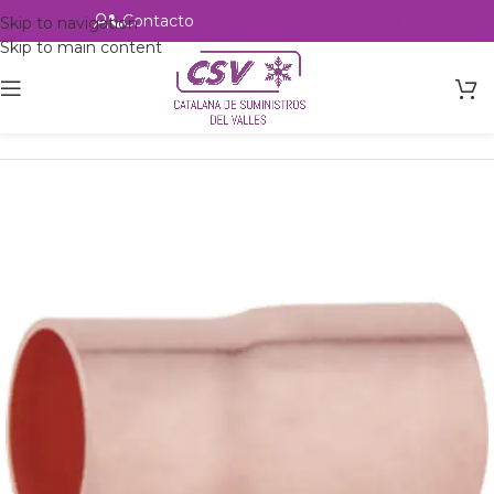
Contacto
Alta profesional
Skip to navigation
Skip to main content
Inicio
Productos
Accesorios
Cobre
Manguitos reducción M-H