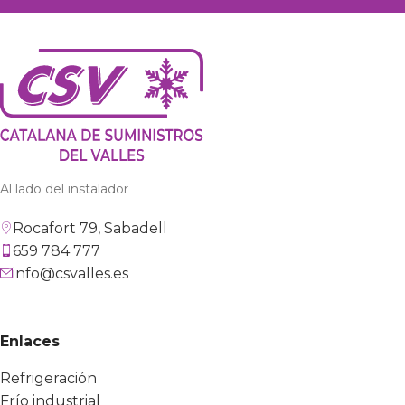
Al lado del instalador
Rocafort 79, Sabadell
659 784 777
info@csvalles.es
Enlaces
Refrigeración
Frío industrial