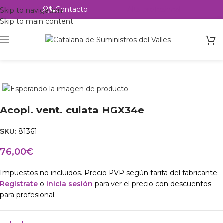
Contacto
Alta profesional
Skip to navigation
Skip to main content
Inicio
Productos
csvalles
Acopl. vent. culata HGX34e
SKU:
81361
76,00
€
Impuestos no incluidos. Precio PVP según tarifa del fabricante.
Regístrate
o
inicia sesión
para ver el precio con descuentos
para profesional.