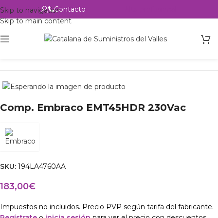
Contacto
Alta profesional
Skip to navigation
Skip to main content
Inicio
Productos
csvalles
Comp. Embraco EMT45HDR 230Vac
SKU:
194LA4760AA
183,00
€
Impuestos no incluidos. Precio PVP según tarifa del fabricante.
Regístrate
o
inicia sesión
para ver el precio con descuentos