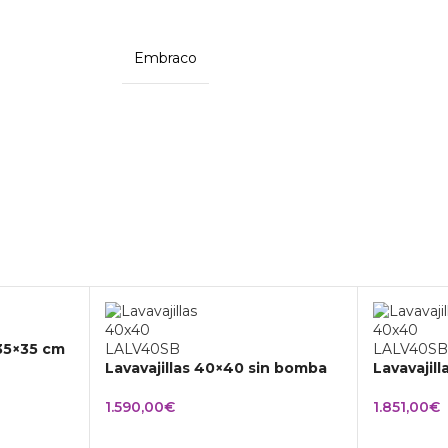
Embraco
 35×35 cm
Lavavajillas 40×40 sin bomba
Lavavajil
1.590,00
€
1.851,00
€