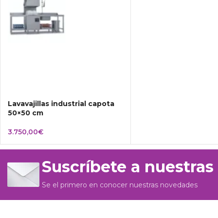
Lavavajillas industrial capota
50×50 cm
3.750,00
€
Suscríbete a nuestras
Se el primero en conocer nuestras novedades