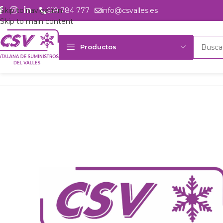
Skip to navigation
659 784 777
info@csvalles.es
Skip to main content
Productos
Inicio
Productos
csvalles
Comp. Embraco NEU2178U 230Vac