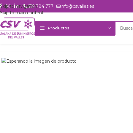
Skip to navigation
659 784 777
info@csvalles.es
Skip to main content
Productos
Inicio
Productos
csvalles
Comp. Embraco NEU6212Z 230Vac