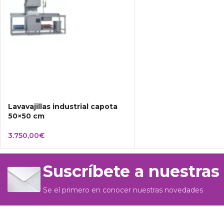
Lavavajillas industrial capota
50×50 cm
3.750,00
€
Suscríbete a nuestras
Se el primero en conocer nuestras novedades