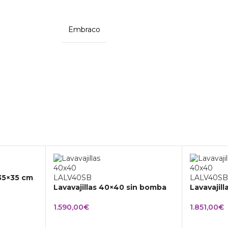
Embraco
 35×35 cm
Lavavajillas 40×40 sin bomba
Lavavajil
1.590,00
€
1.851,00
€