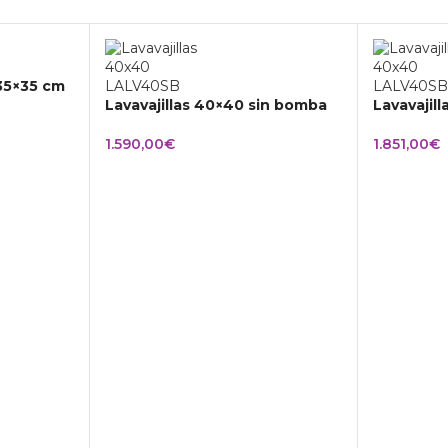
 35×35 cm
Lavavajillas 40×40 sin bomba
Lavavajil
1.590,00
€
1.851,00
€