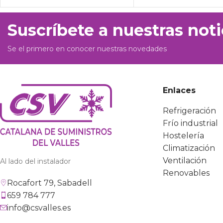
Suscríbete a nuestras noti
Se el primero en conocer nuestras novedades
Enlaces
Refrigeración
Frío industrial
Hostelería
Climatización
Ventilación
Al lado del instalador
Renovables
Rocafort 79, Sabadell
659 784 777
info@csvalles.es