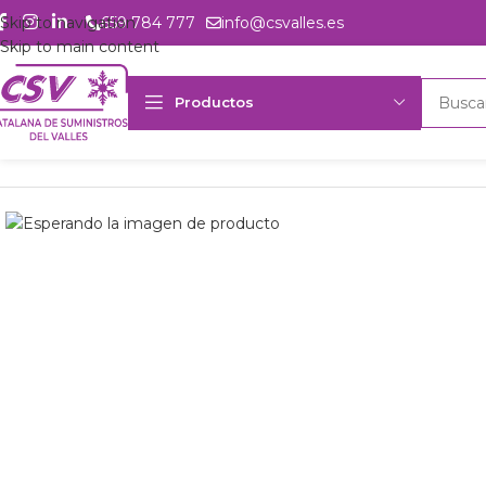
Skip to navigation
659 784 777
info@csvalles.es
Skip to main content
Productos
Inicio
Productos
csvalles
Comp. herm. LUHF CAJ2464Z 230Vac