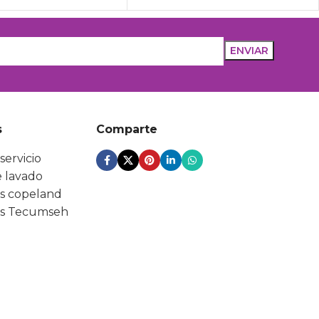
s
Comparte
servicio
 lavado
s copeland
s Tecumseh