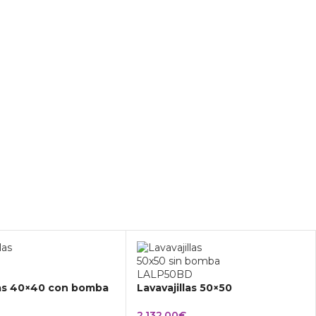
las 40×40 con bomba
Lavavajillas 50×50
2.132,00
€