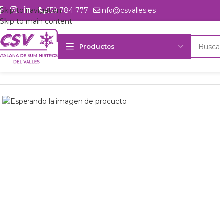
Skip to navigation
659 784 777
info@csvalles.es
Skip to main content
Productos
Inicio
Productos
csvalles
Comp. scroll Embraco SE2010GK 230V