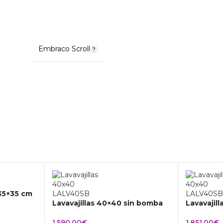
Embraco Scroll
 35×35 cm
Lavavajillas 40×40 sin bomba
Lavavajil
1.590,00
€
1.851,00
€