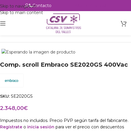
Contacto
Alta profesional
Skip to navigation
Skip to main content
Inicio
Productos
csvalles
Comp. scroll Embraco SE2020GS 400Vac
SKU:
SE2020GS
2.348,00
€
Impuestos no incluidos. Precio PVP según tarifa del fabricante.
Regístrate
o
inicia sesión
para ver el precio con descuentos