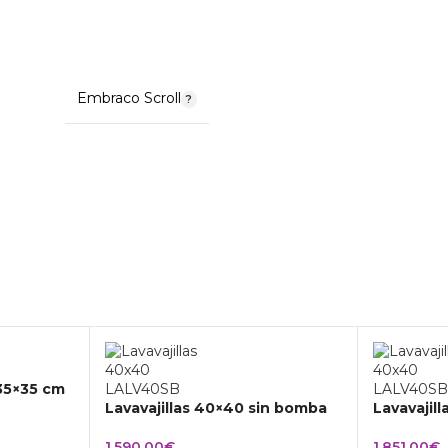
Embraco Scroll
 35×35 cm
Lavavajillas 40×40 sin bomba
Lavavajil
1.590,00
€
1.851,00
€