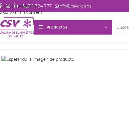
Skip to navigation
659 784 777
info@csvalles.es
Skip to main content
Productos
Inicio
Productos
csvalles
Comp. scroll Embraco SE6089GS 400