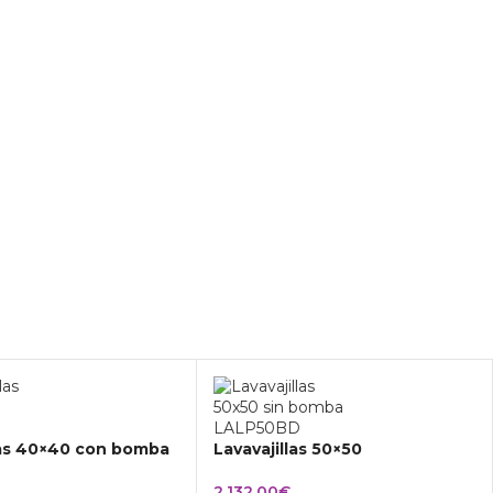
las 40×40 con bomba
Lavavajillas 50×50
2.132,00
€