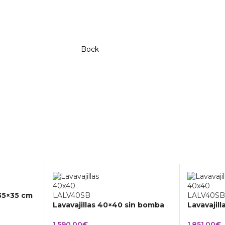
Bock
 35×35 cm
Lavavajillas 40×40 sin bomba
Lavavajil
1.590,00
€
1.851,00
€