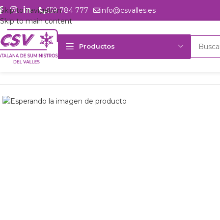
Skip to navigation
659 784 777
info@csvalles.es
Skip to main content
Productos
Inicio
Productos
csvalles
Comp. sem. Bock A2L HGX44e/475 M