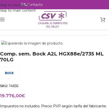
Contacto
Alta profesional
Skip to navigation
Skip to main content
Inicio
Productos
csvalles
Comp. sem. Bock A2L HGX88e/2735 ML
70LG
SKU:
14656
19.776,00
€
Impuestos no incluidos. Precio PVP según tarifa del fabricante.