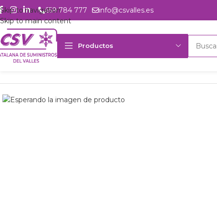
Skip to navigation
659 784 777
info@csvalles.es
Skip to main content
Productos
Inicio
Productos
csvalles
Comp. sem. Bock HGX44e/475-4S CO