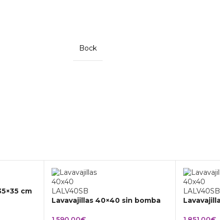
Bock
 35×35 cm
Lavavajillas 40×40 sin bomba
Lavavajil
1.590,00
€
1.851,00
€