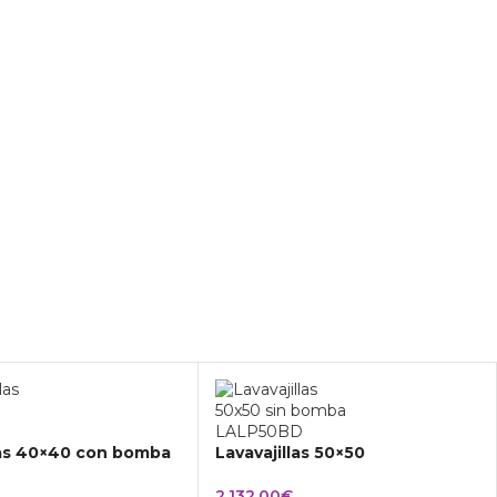
las 40×40 con bomba
Lavavajillas 50×50
2.132,00
€