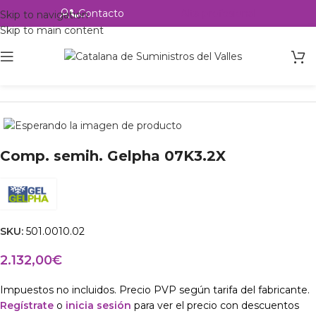
Contacto
Alta profesional
Skip to navigation
Skip to main content
Inicio
Productos
csvalles
Comp. semih. Gelpha 07K3.2X
SKU:
501.0010.02
2.132,00
€
Impuestos no incluidos. Precio PVP según tarifa del fabricante.
Regístrate
o
inicia sesión
para ver el precio con descuentos