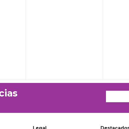
cias
Legal
Destacado