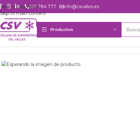
Skip to navigation
659 784 777
info@csvalles.es
Skip to main content
Productos
Inicio
Productos
csvalles
Comp. semih. Gelpha 1.5K8.2X