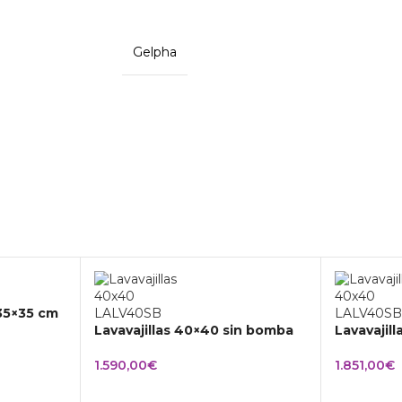
Gelpha
 35×35 cm
Lavavajillas 40×40 sin bomba
Lavavajil
1.590,00
€
1.851,00
€