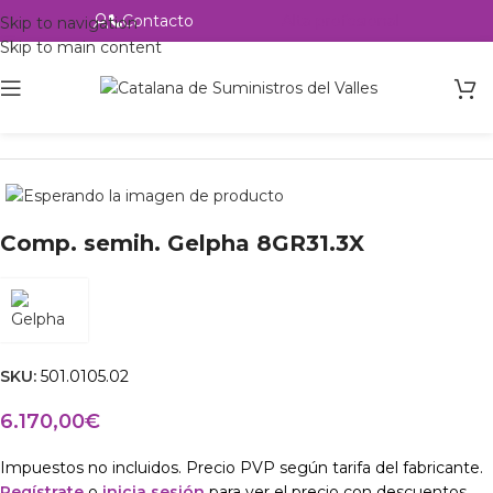
Contacto
Alta profesional
Skip to navigation
Skip to main content
Inicio
Productos
csvalles
Comp. semih. Gelpha 8GR31.3X
SKU:
501.0105.02
6.170,00
€
Impuestos no incluidos. Precio PVP según tarifa del fabricante.
Regístrate
o
inicia sesión
para ver el precio con descuentos