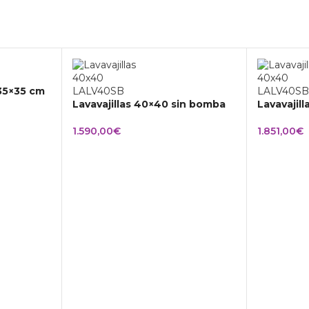
 35×35 cm
Lavavajillas 40×40 sin bomba
Lavavajil
1.590,00
€
1.851,00
€