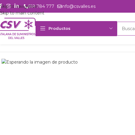
Skip to navigation
659 784 777
info@csvalles.es
Skip to main content
Productos
Inicio
Productos
csvalles
kit vent. culata Bock HGX56e