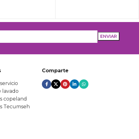
s
Comparte
servicio
 lavado
s copeland
s Tecumseh