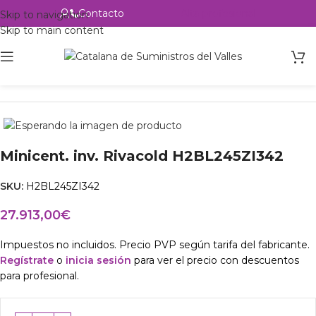
Contacto
Alta profesional
Skip to navigation
Skip to main content
Inicio
Productos
csvalles
Minicent. inv. Rivacold H2BL245ZI342
SKU:
H2BL245ZI342
27.913,00
€
Impuestos no incluidos. Precio PVP según tarifa del fabricante.
Regístrate
o
inicia sesión
para ver el precio con descuentos
para profesional.