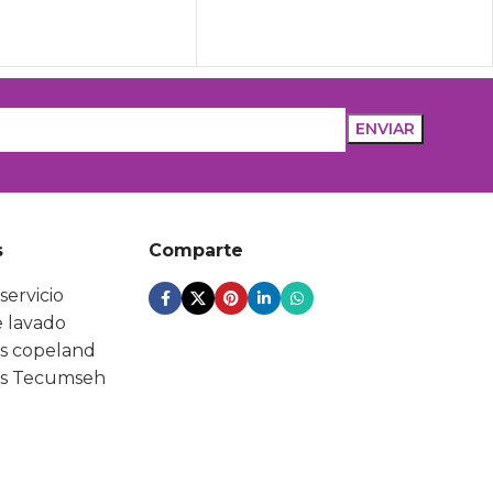
s
Comparte
servicio
 lavado
s copeland
s Tecumseh