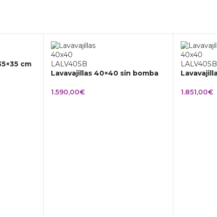
 35×35 cm
Lavavajillas 40×40 sin bomba
Lavavajil
1.590,00
€
1.851,00
€