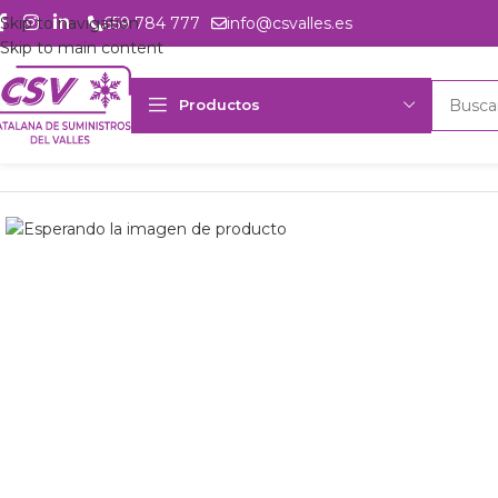
Skip to navigation
659 784 777
info@csvalles.es
Skip to main content
Productos
Inicio
Productos
csvalles
U. cond. centríf. Dorin UCC-65L