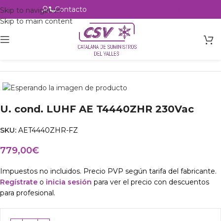
Contacto
Alta profesional
Skip to navigation
Skip to main content
Inicio
Productos
csvalles
U. cond. LUHF AE T4440ZHR 230Vac
SKU:
AET4440ZHR-FZ
779,00
€
Impuestos no incluidos. Precio PVP según tarifa del fabricante.
Regístrate
o
inicia sesión
para ver el precio con descuentos
para profesional.