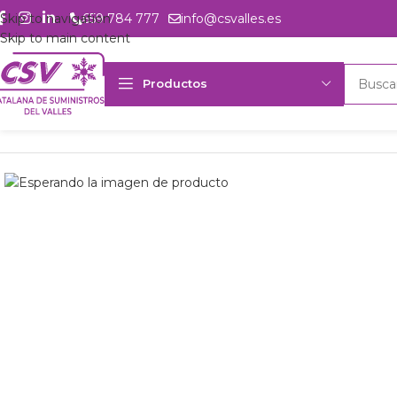
Skip to navigation
659 784 777
info@csvalles.es
Skip to main content
Productos
Inicio
Productos
csvalles
U. cond. LUHF Silensys SILAG4568Z 