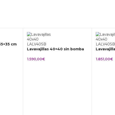
 35×35 cm
Lavavajillas 40×40 sin bomba
Lavavajil
1.590,00
€
1.851,00
€