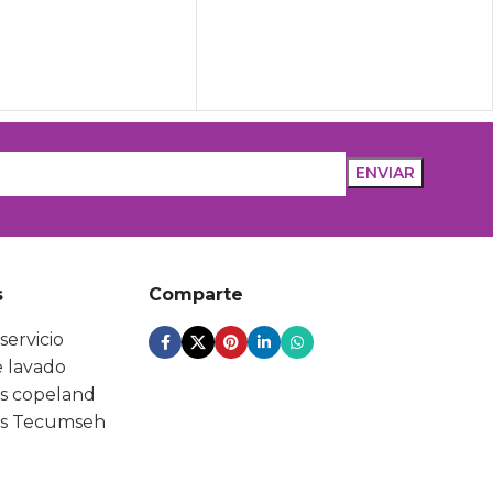
s
Comparte
servicio
 lavado
s copeland
s Tecumseh