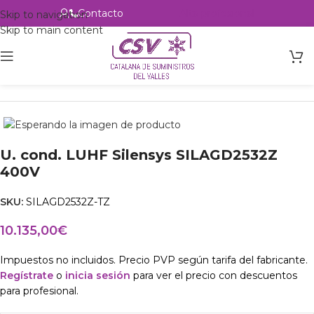
Contacto
Alta profesional
Skip to navigation
Skip to main content
Inicio
Productos
csvalles
U. cond. LUHF Silensys SILAGD2532Z
400V
SKU:
SILAGD2532Z-TZ
10.135,00
€
Impuestos no incluidos. Precio PVP según tarifa del fabricante.
Regístrate
o
inicia sesión
para ver el precio con descuentos
para profesional.