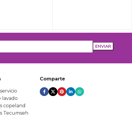
s
Comparte
servicio
 lavado
s copeland
s Tecumseh