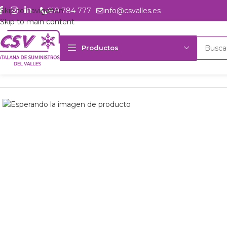
Skip to navigation
659 784 777
info@csvalles.es
Skip to main content
Productos
Inicio
Productos
csvalles
U. cond. LUHF Silensys SILFH4524Z 