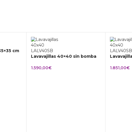
 35×35 cm
Lavavajillas 40×40 sin bomba
Lavavajil
1.590,00
€
1.851,00
€